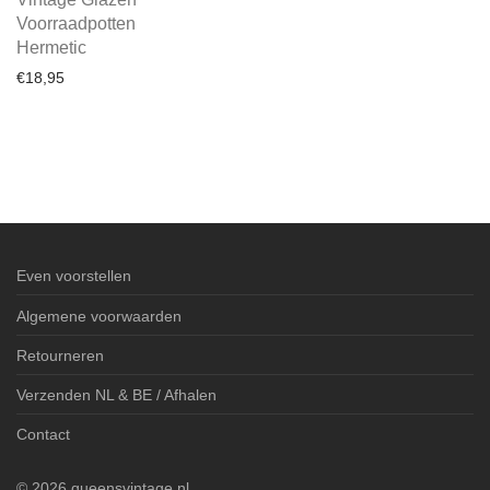
Voorraadpotten
Hermetic
€
18,95
Even voorstellen
Algemene voorwaarden
Retourneren
Verzenden NL & BE / Afhalen
Contact
©
2026
queensvintage.nl