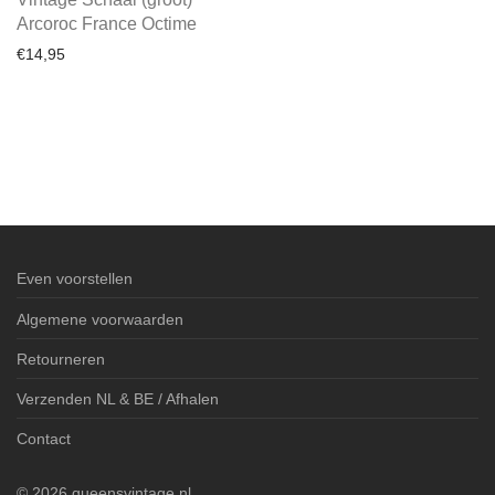
Arcoroc France Octime
€
14,95
Even voorstellen
Algemene voorwaarden
Retourneren
Verzenden NL & BE / Afhalen
Contact
©
2026
queensvintage.nl