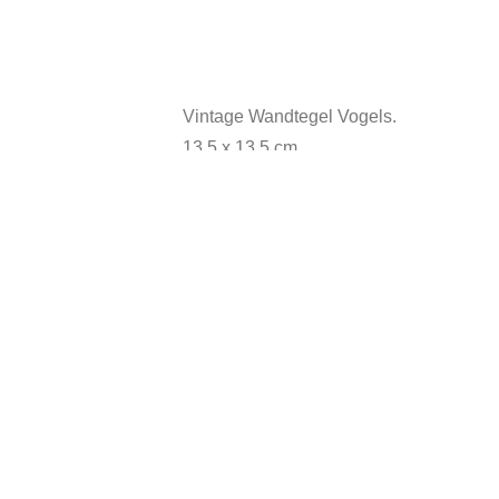
Vintage Wandtegel Vogels.
13,5 x 13,5 cm.
In goede vintage staat.
Heeft gebruikssporen.
Andere suggesties…