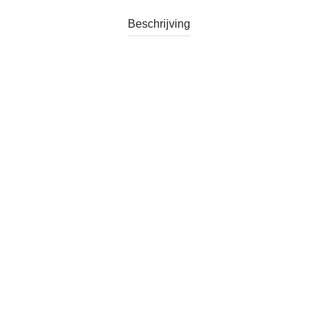
Beschrijving
Categorie:
Verkocht
Tag:
Vintage Wandtegeltje Vogels