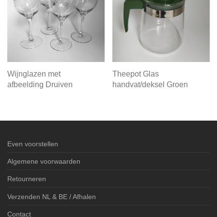
Wijnglazen met
Theepot Glas
afbeelding Druiven
handvat/deksel Groen
Even voorstellen
Algemene voorwaarden
Retourneren
Verzenden NL & BE / Afhalen
Contact