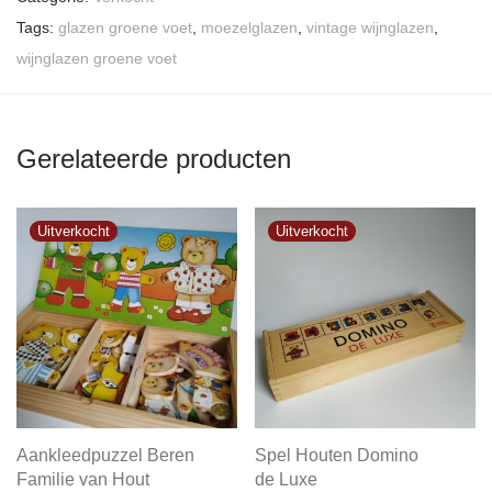
Tags:
glazen groene voet
,
moezelglazen
,
vintage wijnglazen
,
wijnglazen groene voet
Gerelateerde producten
Aankleedpuzzel Beren
Spel Houten Domino
Familie van Hout
de Luxe