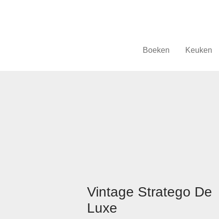
Boeken
Keuken
Vintage Stratego De
Luxe