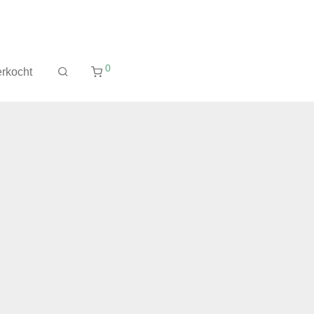
0
rkocht