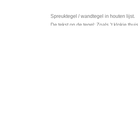
Spreuktegel / wandtegel in houten lijst.
De tekst op de tegel: Zoals ’t klokje thuis 
Mogelijkheid op te hangen aan de wand,
Afmeting: 14 x 14 x 2 cm.
In goede vintage staat.
Catego
Gerelateerde producten