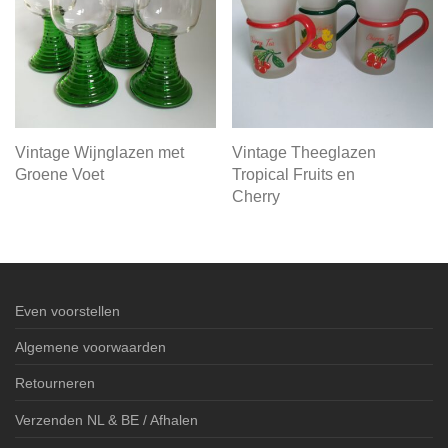
Vintage Wijnglazen met
Vintage Theeglazen
Groene Voet
Tropical Fruits en
Cherry
Even voorstellen
Algemene voorwaarden
Retourneren
Verzenden NL & BE / Afhalen