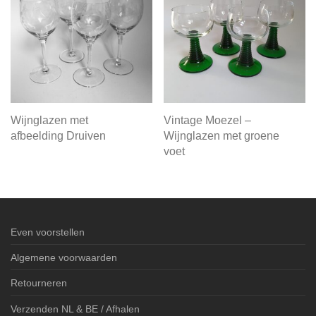
Wijnglazen met
Vintage Moezel –
afbeelding Druiven
Wijnglazen met groene
voet
Even voorstellen
Algemene voorwaarden
Retourneren
Verzenden NL & BE / Afhalen