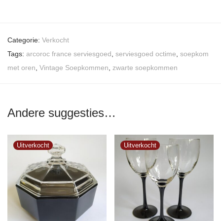
Categorie:
Verkocht
Tags:
arcoroc france serviesgoed
,
serviesgoed octime
,
soepkom
met oren
,
Vintage Soepkommen
,
zwarte soepkommen
Andere suggesties…