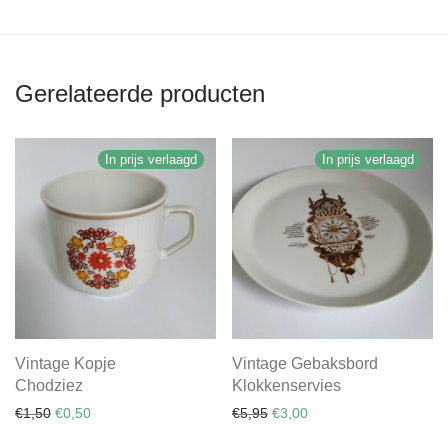
Gerelateerde producten
In prijs verlaagd
In prijs verlaagd
Vintage Kopje
Vintage Gebaksbord
Chodziez
Klokkenservies
Oorspronkelijke prijs was: €1,50.
Huidige prijs is: €0,50.
Oorspronkelijke prijs was: €
Huidige prijs is: €3,00.
€
1,50
€
0,50
€
5,95
€
3,00