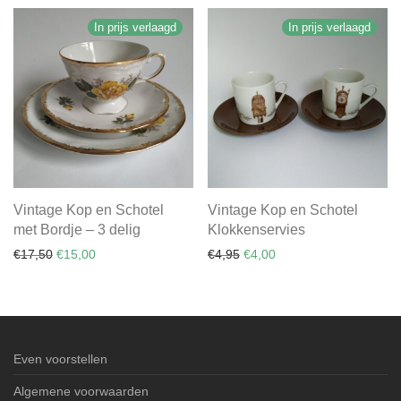
In prijs verlaagd
In prijs verlaagd
Vintage Kop en Schotel
Vintage Kop en Schotel
met Bordje – 3 delig
Klokkenservies
Oorspronkelijke prijs was: €17,50.
Huidige prijs is: €15,00.
Oorspronkelijke prijs was: €
Huidige prijs is: €4,00.
€
17,50
€
15,00
€
4,95
€
4,00
Even voorstellen
Algemene voorwaarden