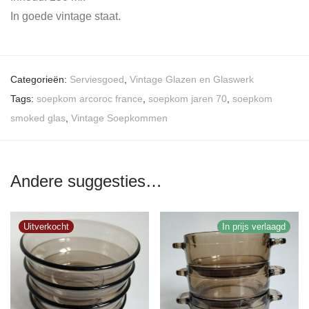
In goede vintage staat.
Categorieën:
Serviesgoed
,
Vintage Glazen en Glaswerk
Tags:
soepkom arcoroc france
,
soepkom jaren 70
,
soepkom
smoked glas
,
Vintage Soepkommen
Andere suggesties…
In prijs verlaagd