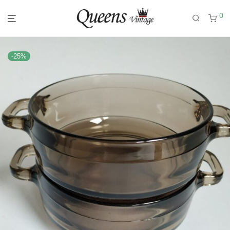
0
-
25
%