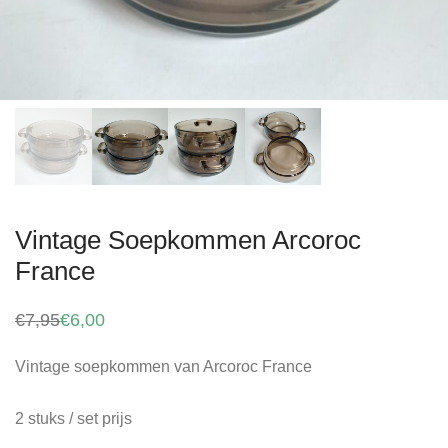
Vintage Soepkommen Arcoroc
France
€
7,95
€
6,00
Oorspronkelijke
Huidige
prijs
prijs
was:
is:
Vintage soepkommen van Arcoroc France
€7,95.
€6,00.
2 stuks / set prijs