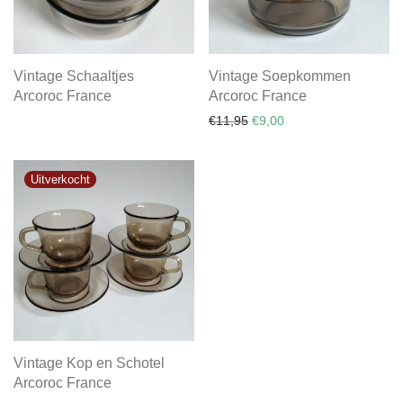
Vintage Schaaltjes
Vintage Soepkommen
Arcoroc France
Arcoroc France
Oorspronkelijke prijs was:
Huidige prijs is: €9,0
€
11,95
€
9,00
Vintage Kop en Schotel
Arcoroc France