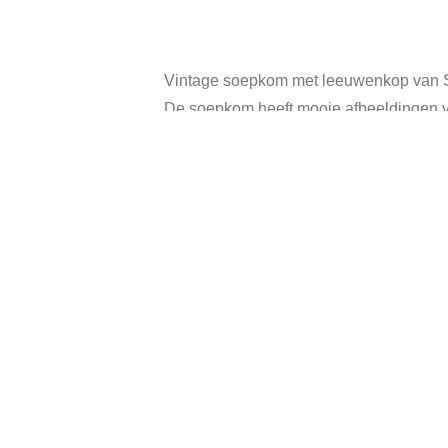
Vintage soepkom met leeuwenkop van 
De soepkom heeft mooie afbeeldingen v
Inhoud: 350 ml.
Hoogte: 9 cm.
Diameter: 11 cm (excl. de oren)
In goede vintage staat.
Categorie:
Verkoc
Gerelateerde producten