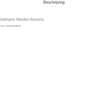
Beschrijving
Seltmann Weiden Bavaria.
an groenten.
ht
Tags:
soepkom groenten
,
soepkom leeuwenkop
,
soepkom seltman