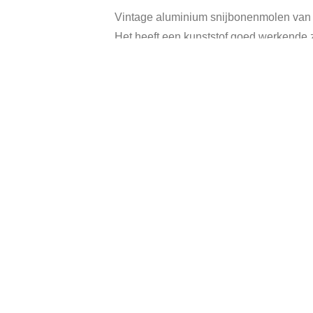
Vintage aluminium snijbonenmolen van 
Het heeft een kunststof goed werkende zu
Kleur: bruin.
In goede vintage staat.
Categorie:
Verkocht
Gerelateerde producten