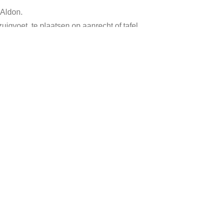
Aldon.
igvoet, te plaatsen op aanrecht of tafel.
Tags:
aluminium snijbonenmolen
,
bruine molen
,
snijbonenmolen aldon
,