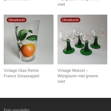
voet
Vintage Glas Reims
Vintage Moezel –
France Sinaasappel
Wijnglazen met groene
voet
Even voorstellen