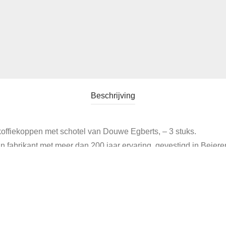
Beschrijving
offiekoppen met schotel van Douwe Egberts, – 3 stuks.
 fabrikant met meer dan 200 jaar ervaring, gevestigd in Beiere
n en hebben reliëfdecoraties, wat de kwaliteit van het vakmansc