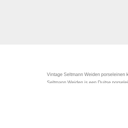
Vintage Seltmann Weiden porseleinen k
Seltmann Weiden is een Duitse porselein
De kop en schotel zijn van wit porselei
Diameter schotel: 13 cm.
Diameter kop: 7 cm.
Inhoud: 150 ml.
In goede staat, als nieuw!