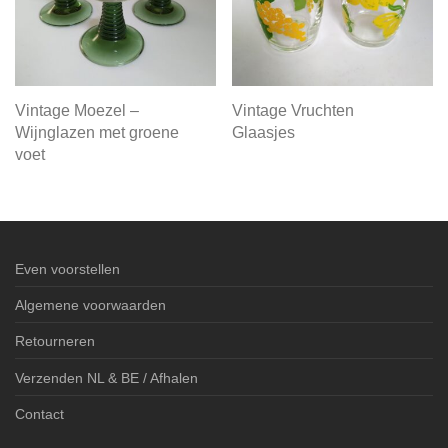
Vintage Moezel –
Vintage Vruchten
Wijnglazen met groene
Glaasjes
voet
Even voorstellen
Algemene voorwaarden
Retourneren
Verzenden NL & BE / Afhalen
Contact