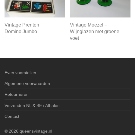
Vintage Prenten
Vintage Moezel –
Domino Jumbo
Wijnglazen met groene
voet
Even voorstellen
Algemene voorwaarden
Retourneren
Verzenden NL & BE / Afhalen
Contact
©
2026
queensvintage.nl