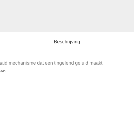
Beschrijving
aid mechanisme dat een tingelend geluid maakt.
nen.
nderkamer.
Bolz Zirndorf (LBZ).
oren.