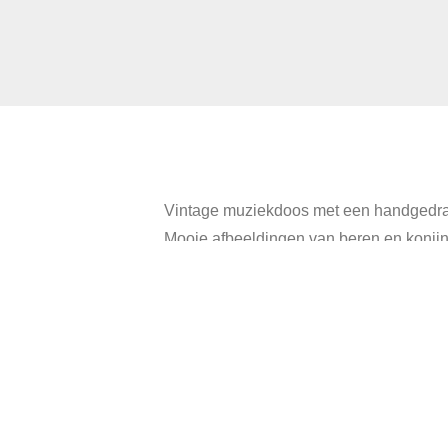
Vintage muziekdoos met een handgedra
Mooie afbeeldingen van beren en konij
Bovendien leuk als decoratie op een ki
Gemaakt in West-Duitsland door Lorenz 
Diameter: 8 cm.
Hoogte: 10,5 cm.
In goede vintage staat, heeft gebruikssp