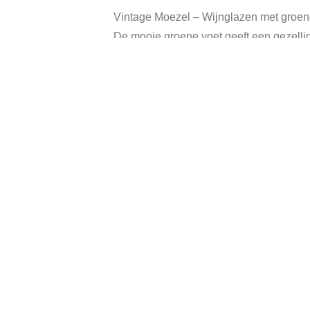
Vintage Moezel – Wijnglazen met groene
De mooie groene voet geeft een gezellige
Hoogte wijnglas 11 cm.
In goede vintage staat.
Categ
Gerelateerde producten