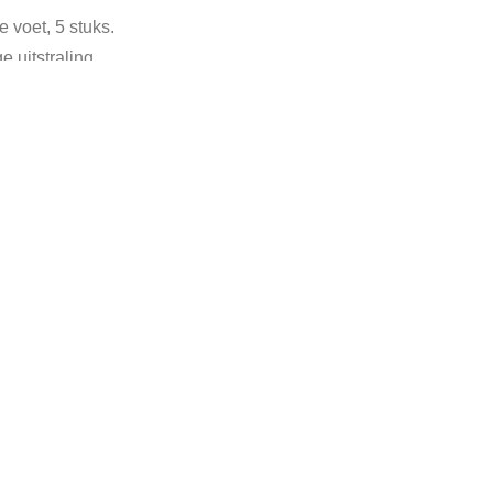
 voet, 5 stuks.
 uitstraling.
orie:
Verkocht
Tags:
groene voet
,
vintage moezel glazen
,
vintage wij