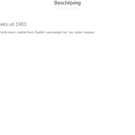
Beschrijving
eks uit 1983.
nturen gelezen hebt vergeet je ze niet meer.
.
ngen van Carl Storch.
oren.
cht
Tags:
jos haens
,
kinderboek jaren 80
,
kinderboek puk en muk
,
vi