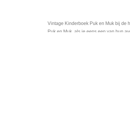
Vintage Kinderboek Puk en Muk bij de h
Puk en Muk, als je eens een van hun avo
Puk en Muk uit het land van Klaas Vaak
Geschreven door: Jos Haens met tekeni
Hardcover, 74 pagina’s
In goede vintage staat, heeft gebruikssp
Categorie:
Verko
Gerelateerde producten