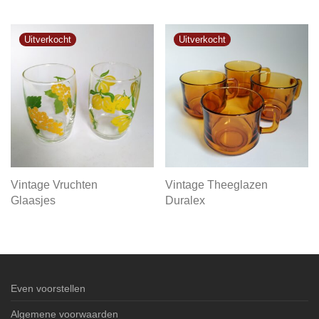
Vintage Vruchten
Vintage Theeglazen
Glaasjes
Duralex
Even voorstellen
Algemene voorwaarden