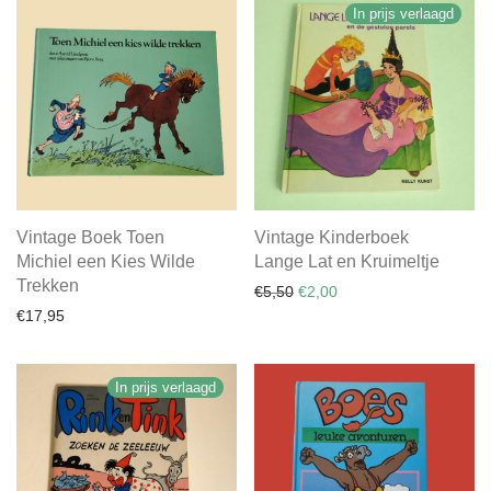
In prijs verlaagd
Vintage Boek Toen
Vintage Kinderboek
Michiel een Kies Wilde
Lange Lat en Kruimeltje
Trekken
Oorspronkelijke prijs was: €
Huidige prijs is: €2,00.
€
5,50
€
2,00
€
17,95
In prijs verlaagd