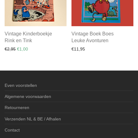
Vintage Kinderboekje
Vintage Boek Boes
Rink en Tink
Leuke Avonturen
Oorspronkelijke prijs was: €2,95.
Huidige prijs is: €1,00.
€
2,95
€
1,00
€
11,95
Even voorstellen
Algemene voorwaarden
Retourneren
Verzenden NL & BE / Afhalen
Contact