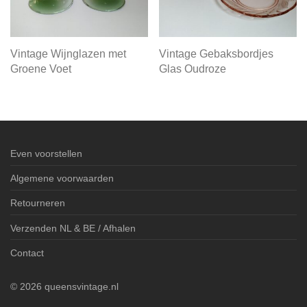
Vintage Wijnglazen met
Vintage Gebaksbordjes
Groene Voet
Glas Oudroze
Even voorstellen
Algemene voorwaarden
Retourneren
Verzenden NL & BE / Afhalen
Contact
©
2026
queensvintage.nl