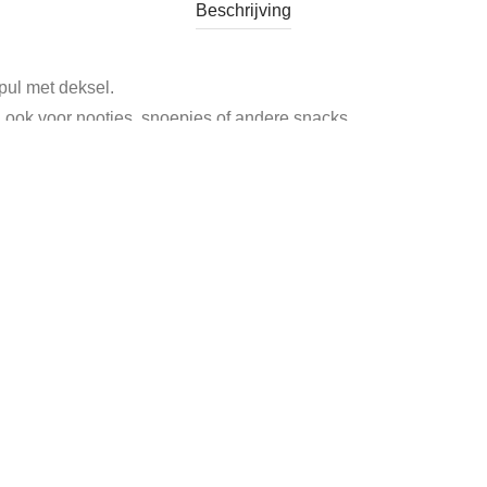
Beschrijving
pul met deksel.
 ook voor nootjes, snoepjes of andere snacks.
t
Tags:
bierglas
,
bierpul met deksel
,
decoratieve bierglas
,
glazen bie