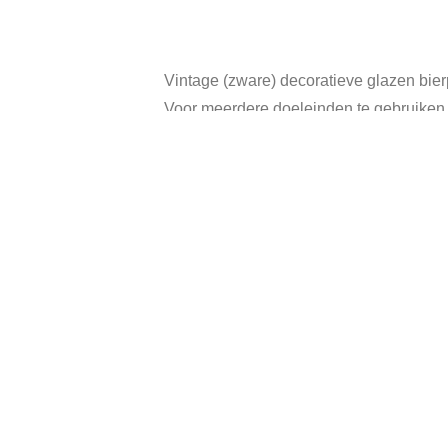
Vintage (zware) decoratieve glazen bier
Voor meerdere doeleinden te gebruiken,
Leuk om op tafel te zetten!
Inhoud: 500 ml.
Totale hoogte: 15 cm.
In goede vintage staat.
Categorie:
Verkoch
Gerelateerde producten