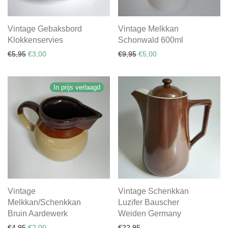
Vintage Gebaksbord
Vintage Melkkan
Klokkenservies
Schonwald 600ml
Oorspronkelijke prijs was: €5,95.
Huidige prijs is: €3,00.
Oorspronkelijke prijs was: €
Huidige prijs is: €5,00.
€
5,95
€
3,00
€
9,95
€
5,00
In prijs verlaagd
Vintage
Vintage Schenkkan
Melkkan/Schenkkan
Luzifer Bauscher
Bruin Aardewerk
Weiden Germany
Oorspronkelijke prijs was: €4,95.
Huidige prijs is: €2,00.
€
4,95
€
2,00
€
22,95