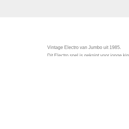
Vintage Electro van Jumbo uit 1985.
Dit Electro spel is geknipt voor jonge k
De vragen en antwoorden zijn dan ook a
Bijgevoegd 5 prachtige vragenkaarten, z
Verbind de vraag met het juiste antwoor
Als het antwoord goed is gaat het lampj
Afmeting doos: 39 x 27 cm.
Inclusief werkende batterijen.
In goede vintage staat.