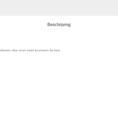
Beschrijving
inderen die nog niet kunnen lezen.
llemaal door tekeningen uitgebeeld.
e zijn aan weerszijden geïllustreerd.
d.
e branden.