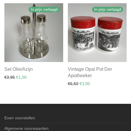
In prijs verlaagd
In prijs verlaagd
Set Olie/Azijn
Vintage Opal Pot Der
Apotheeker
Oorspronkelijke prijs was: €3,95.
Huidige prijs is: €1,00.
€
3,95
€
1,00
Oorspronkelijke prijs was: €
Huidige prijs is: €3,00.
€
6,50
€
3,00
Even voorstellen
Algemene voorwaarden