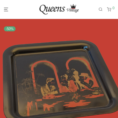
0
-
50
%