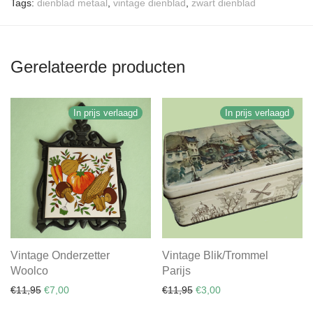
Tags:
dienblad metaal
,
vintage dienblad
,
zwart dienblad
Gerelateerde producten
In prijs verlaagd
In prijs verlaagd
Vintage Onderzetter
Vintage Blik/Trommel
Woolco
Parijs
Oorspronkelijke prijs was: €11,95.
Huidige prijs is: €7,00.
Oorspronkelijke prijs was:
Huidige prijs is: €3,0
€
11,95
€
7,00
€
11,95
€
3,00