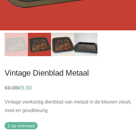
Vintage Dienblad Metaal
€
9,95
€
5,00
Oorspronkelijke
Huidige
prijs
prijs
was:
is:
Vintage vierkantig dienblad van metaal in de kleuren zwart,
€9,95.
€5,00.
rood en goudkleurig
1 op voorraad