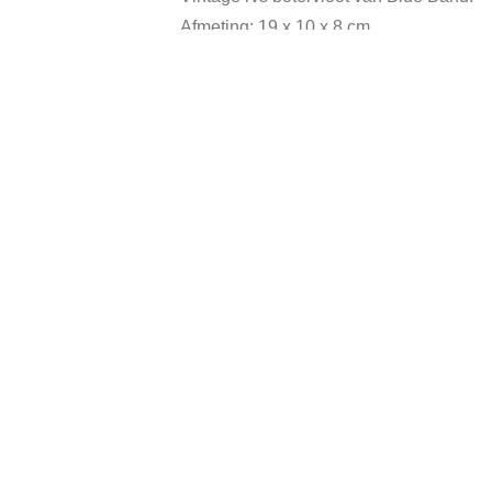
Afmeting: 19 x 10 x 8 cm.
In goede vintage staat, heeft gebruikssp
Categ
Gerelateerde producten