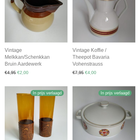
Vintage
Vintage Koffie /
Melkkan/Schenkkan
Theepot Bavaria
Bruin Aardewerk
Vohenstrauss
Oorspronkelijke prijs was: €4,95.
Huidige prijs is: €2,00.
Oorspronkelijke prijs was: €
Huidige prijs is: €4,00.
€
4,95
€
2,00
€
7,95
€
4,00
In prijs verlaagd
In prijs verlaagd