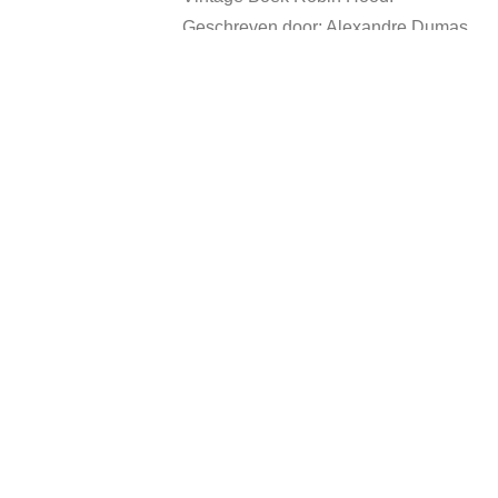
Geschreven door: Alexandre Dumas.
Hardcover, heeft gebruikssporen.
Gerelateerde producten