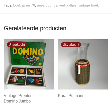
Tags:
boek jaren 70
,
mies bouhus
,
verhaaltjes
,
vintage boek
Gerelateerde producten
Vintage Prenten
Karaf Pulmann
Domino Jumbo