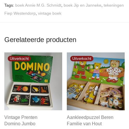
Tags:
boek Annie M.G. Schmidt
,
boek Jip en Janneke
,
tekeningen
Fiep Westendorp
,
vintage boek
Gerelateerde producten
Vintage Prenten
Aankleedpuzzel Beren
Domino Jumbo
Familie van Hout