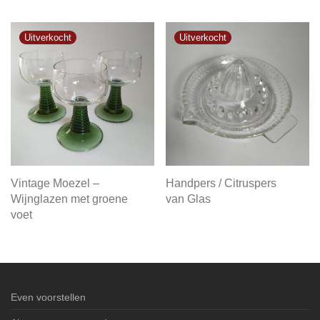
Vintage Moezel –
Handpers / Citruspers
Wijnglazen met groene
van Glas
voet
Even voorstellen