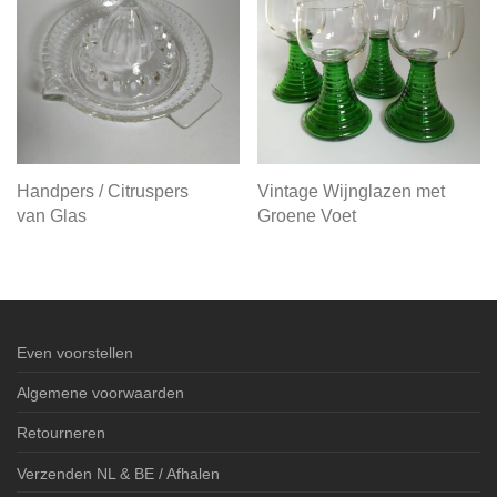
Handpers / Citruspers
Vintage Wijnglazen met
van Glas
Groene Voet
Even voorstellen
Algemene voorwaarden
Retourneren
Verzenden NL & BE / Afhalen