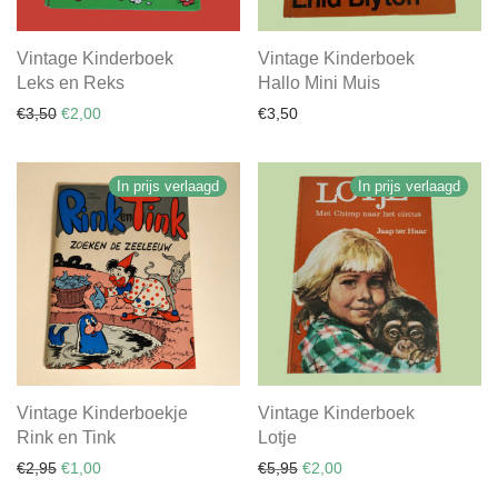
Vintage Kinderboek
Vintage Kinderboek
Leks en Reks
Hallo Mini Muis
Oorspronkelijke prijs was: €3,50.
Huidige prijs is: €2,00.
€
3,50
€
2,00
€
3,50
In prijs verlaagd
In prijs verlaagd
Vintage Kinderboekje
Vintage Kinderboek
Rink en Tink
Lotje
Oorspronkelijke prijs was: €2,95.
Huidige prijs is: €1,00.
Oorspronkelijke prijs was: €
Huidige prijs is: €2,00.
€
2,95
€
1,00
€
5,95
€
2,00