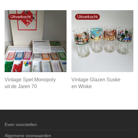
Vintage Spel Monopoly
Vintage Glazen Suske
uit de Jaren 70
en Wiske
Even voorstellen
Algemene voorwaarden