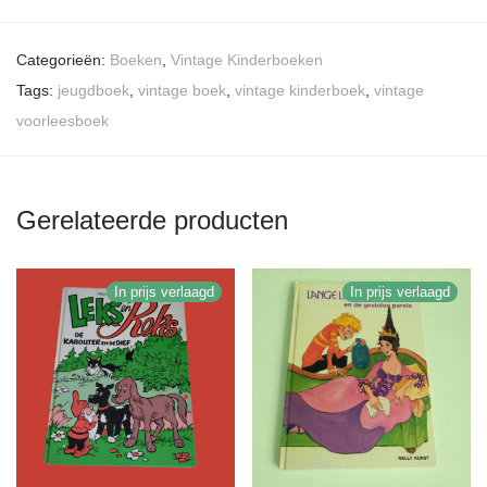
Categorieën:
Boeken
,
Vintage Kinderboeken
Tags:
jeugdboek
,
vintage boek
,
vintage kinderboek
,
vintage
voorleesboek
Gerelateerde producten
In prijs verlaagd
In prijs verlaagd