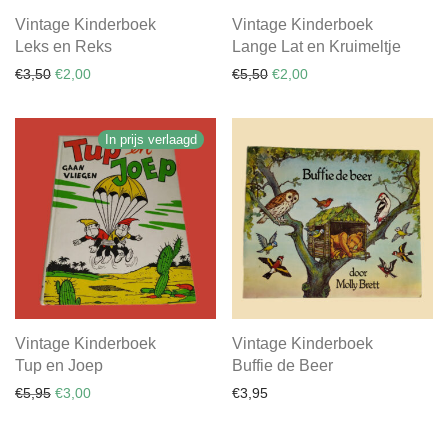
Vintage Kinderboek
Vintage Kinderboek
Leks en Reks
Lange Lat en Kruimeltje
Oorspronkelijke prijs was: €3,50.
Huidige prijs is: €2,00.
Oorspronkelijke prijs was: €
Huidige prijs is: €2,00.
€
3,50
€
2,00
€
5,50
€
2,00
In prijs verlaagd
Vintage Kinderboek
Vintage Kinderboek
Tup en Joep
Buffie de Beer
Oorspronkelijke prijs was: €5,95.
Huidige prijs is: €3,00.
€
5,95
€
3,00
€
3,95