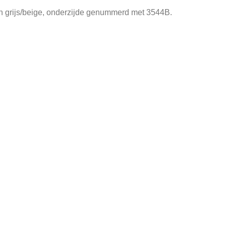
n grijs/beige, onderzijde genummerd met 3544B.
Accessoires
,
Woonaccessoires
Tags:
bloempot 2 kleuren
,
bloempot 
In pri