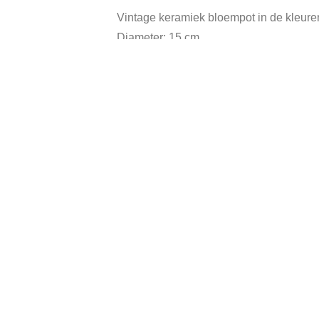
Vintage keramiek bloempot in de kleure
Diameter: 15 cm.
Hoogte: 11,5 cm.
In goede vintage staat.
Categorieën:
Vintage Aardewerk Porselein 
Gerelateerde producten