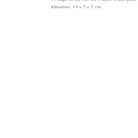
Afmeting: 13 x 7 x 7 cm.
In goede vintage staat.
Categor
Gerelateerde producten