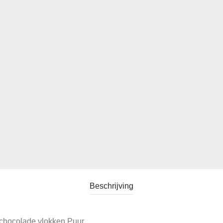
Beschrijving
, chocolade vlokken Puur.