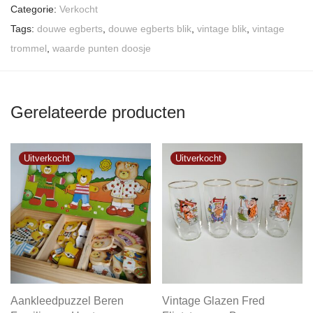
Categorie:
Verkocht
Tags:
douwe egberts
,
douwe egberts blik
,
vintage blik
,
vintage
trommel
,
waarde punten doosje
Gerelateerde producten
Aankleedpuzzel Beren
Vintage Glazen Fred