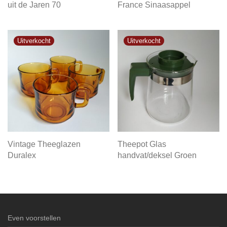
uit de Jaren 70
France Sinaasappel
Vintage Theeglazen
Theepot Glas
Duralex
handvat/deksel Groen
Even voorstellen