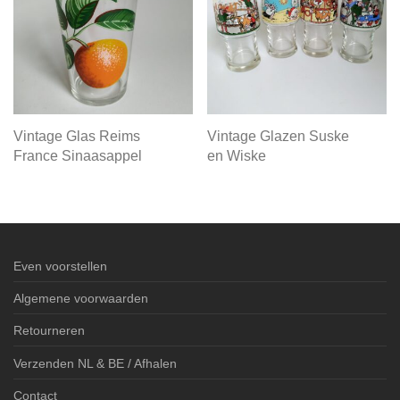
Vintage Glas Reims
Vintage Glazen Suske
France Sinaasappel
en Wiske
Even voorstellen
Algemene voorwaarden
Retourneren
Verzenden NL & BE / Afhalen
Contact