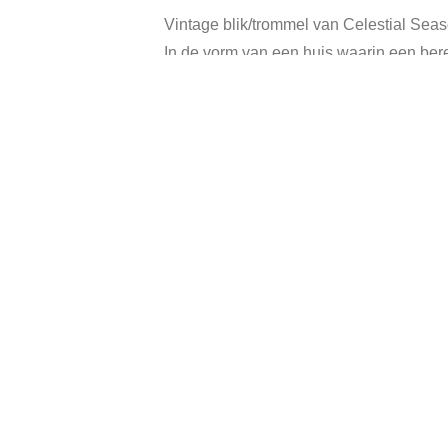
Vintage blik/trommel van Celestial Seas
In de vorm van een huis waarin een ber
Afmeting: 15,5 x 9,5 x 13 cm.
In goede vintage staat.
Categorie:
Verkocht
Tag
Gerelateerde producten