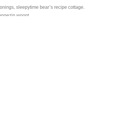
onings, sleepytime bear’s recipe cottage.
engezin woont.
s:
berenblik
,
berenhuis
,
berentrommel
,
blik huis
,
celestial seasonings
,
v