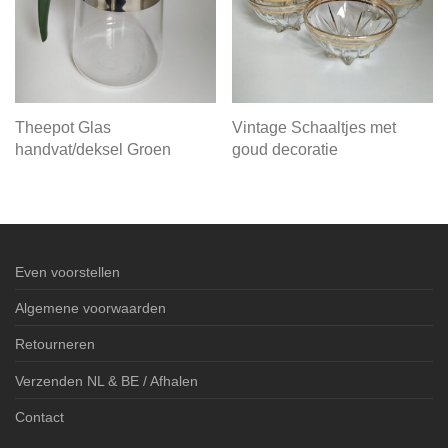
Theepot Glas
Vintage Schaaltjes met
handvat/deksel Groen
goud decoratie
Even voorstellen
Algemene voorwaarden
Retourneren
Verzenden NL & BE / Afhalen
Contact