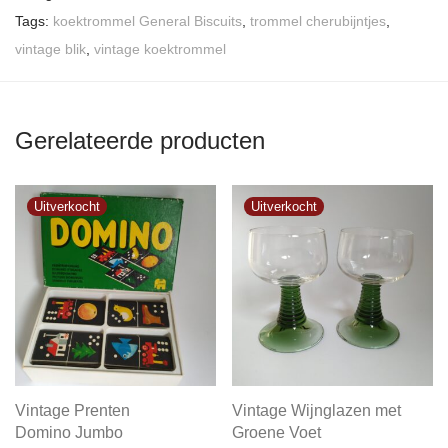
Tags:
koektrommel General Biscuits
,
trommel cherubijntjes
,
vintage blik
,
vintage koektrommel
Gerelateerde producten
Vintage Prenten
Vintage Wijnglazen met
Domino Jumbo
Groene Voet