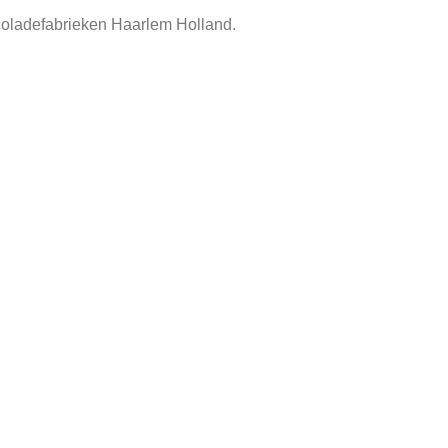
coladefabrieken Haarlem Holland.
oren.
kocht
Tags:
blik Droste cacao
,
blik haarlem holland
,
chocoladefabrie