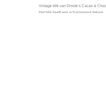
Vintage blik van Droste’s Cacao & Cho
Het blik heeft een scharnierend deksel.
Afmeting: 13 x 7 x 7 cm.
In goede vintage staat, heeft gebruikssp
Categorie:
Ver
Gerelateerde producten