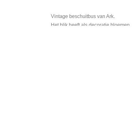
Vintage beschuitbus van Ark.
Het blik heeft als decoratie bloemen.
Hoogte: 22 cm.
Diameter: 11,5 cm
In goede vintage staat, heeft gebruikssp
Categorie:
Verkocht
Tag
Gerelateerde producten