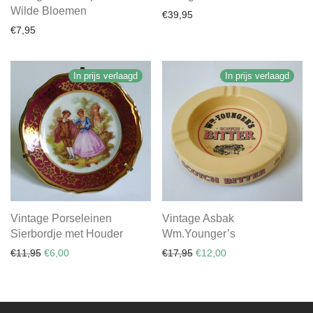
Wilde Bloemen
€
39,95
€
7,95
In prijs verlaagd
In prijs verlaagd
Vintage Porseleinen
Vintage Asbak
Sierbordje met Houder
Wm.Younger’s
Oorspronkelijke prijs was: €11,95.
Huidige prijs is: €6,00.
Oorspronkelijke prijs was:
Huidige prijs is: €12
€
11,95
€
6,00
€
17,95
€
12,00