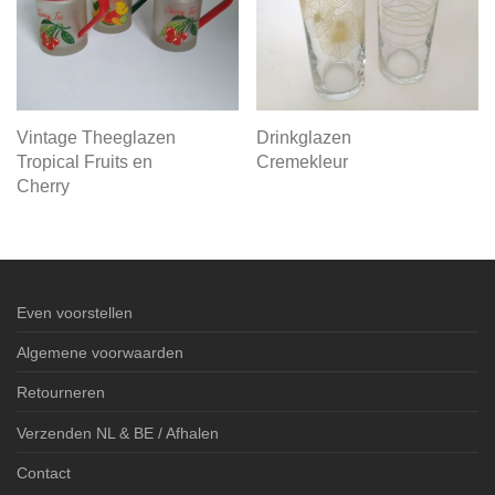
Vintage Theeglazen
Drinkglazen
Tropical Fruits en
Cremekleur
Cherry
Even voorstellen
Algemene voorwaarden
Retourneren
Verzenden NL & BE / Afhalen
Contact