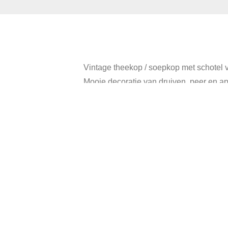
Vintage theekop / soepkop met schotel v
Mooie decoratie van druiven, peer en ap
Diameter kopje: 10,5 cm, hoogte 6 cm.
Diameter schotel: 16 cm.
In goede vintage staat.
Categori