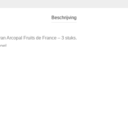
Beschrijving
an Arcopal Fruits de France – 3 stuks.
pel.
e:
Verkocht
Tags:
arcopal serviesgoed
,
fruits de france
,
kop en schote