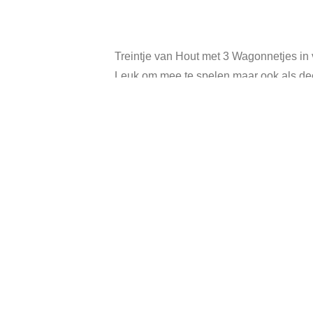
Treintje van Hout met 3 Wagonnetjes in v
Leuk om mee te spelen maar ook als dec
Totale lengte treintje met wagonnetjes: 
Hoogte treintje: 6,5 cm.
Hoogte wagonnetjes: 3,5 cm.
In goede vintage staat, heeft gebruikssp
Gerelateerde producten