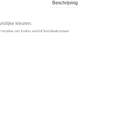
Beschrijving
rolijke kleuren.
oratie op baby en/of kinderkamer.
34 cm.
oren.
Categorie:
Verkocht