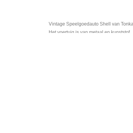
Vintage Speelgoedauto Shell van Tonka
Het voertuig is van metaal en kunststof.
In de kleuren geel,rood en wit.
Afmeting: 14 x 7 x 6 cm.
Bovendien zelfs leuk om te gebruiken al
In goede vintage staat, heeft gebruikssp
Categorie:
Ve
Gerelateerde producten