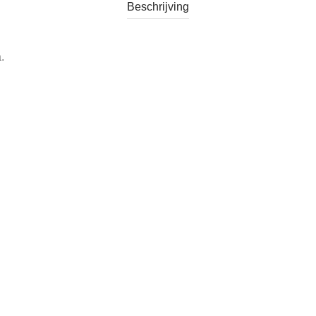
Beschrijving
.
s decoratie.
oren.
rkocht
Tags:
shell auto
,
speelgoedauto
,
tonka
,
vintage auto
,
vintage 